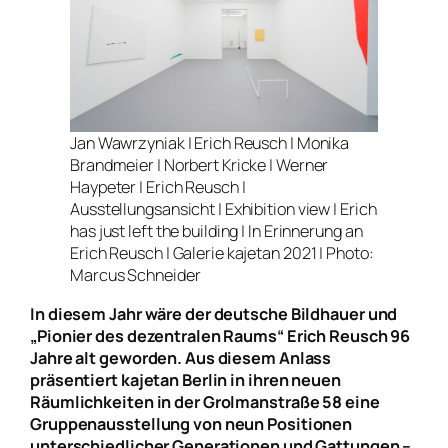
Jan Wawrzyniak | Erich Reusch | Monika
Brandmeier | Norbert Kricke | Werner
Haypeter | Erich Reusch |
Ausstellungsansicht | Exhibition view | Erich
has just left the building | In Erinnerung an
Erich Reusch | Galerie kajetan 2021 | Photo:
Marcus Schneider
In diesem Jahr wäre der deutsche Bildhauer und
„Pionier des dezentralen Raums“ Erich Reusch 96
Jahre alt geworden. Aus diesem Anlass
präsentiert kajetan Berlin in ihren neuen
Räumlichkeiten in der Grolmanstraße 58 eine
Gruppenausstellung von neun Positionen
unterschiedlicher Generationen und Gattungen –