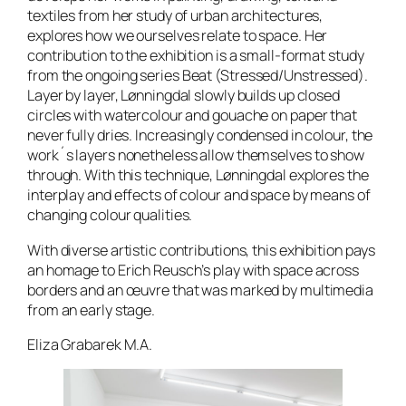
textiles from her study of urban architectures,
explores how we ourselves relate to space. Her
contribution to the exhibition is a small-format study
from the ongoing series
Beat (Stressed/Unstressed)
.
Layer by layer, Lønningdal slowly builds up closed
circles with watercolour and gouache on paper that
never fully dries. Increasingly condensed in colour, the
work´s layers nonetheless allow themselves to show
through. With this technique, Lønningdal explores the
interplay and effects of colour and space by means of
changing colour qualities.
With diverse artistic contributions, this exhibition pays
an homage to Erich Reusch’s play with space across
borders and an œuvre that was marked by multimedia
from an early stage.
Eliza Grabarek M.A.