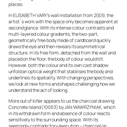
places.
In ELISABETH VARY’s wall installation from 2009, the
artist´s work with the space only becomes apparent at
second glance. With its intense colour contrasts and
multi-layered colour gradients, the two-part,
geometrically free body made of cardboard quickly
draws the eye and then reveals its asymmetrical
structure. In its free form, detached from the wall and
placed on the floor, the body of colour would tilt.
However, both the colour and its own cast shadow
unfold an optical weight that stabilises the body and
underlines its spatiality. With changing perspectives,
we look at new forms and shapes challenging how we
understand the act of looking.
More out of kilter appears to us the charcoal drawing
Concrete Island (10063)
by JAN WAWRZYNIAK, which
in its withdrawn form and absence of colour reacts
sensitively to the surrounding space. With its
seemingly contradictory execution – charcoal on