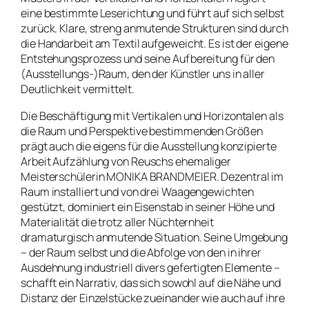
eine bestimmte Leserichtung und führt auf sich selbst
zurück. Klare, streng anmutende Strukturen sind durch
die Handarbeit am Textil aufgeweicht. Es ist der eigene
Entstehungsprozess und seine Aufbereitung für den
(Ausstellungs-)Raum, den der Künstler uns in aller
Deutlichkeit vermittelt.
Die Beschäftigung mit Vertikalen und Horizontalen als
die Raum und Perspektive bestimmenden Größen
prägt auch die eigens für die Ausstellung konzipierte
Arbeit
Aufzählung
von Reuschs ehemaliger
Meisterschülerin MONIKA BRANDMEIER. Dezentral im
Raum installiert und von drei Waagengewichten
gestützt, dominiert ein Eisenstab in seiner Höhe und
Materialität die trotz aller Nüchternheit
dramaturgisch anmutende Situation. Seine Umgebung
– der Raum selbst und die Abfolge von den in ihrer
Ausdehnung industriell divers gefertigten Elemente –
schafft ein Narrativ, das sich sowohl auf die Nähe und
Distanz der Einzelstücke zueinander wie auch auf ihre