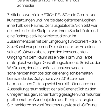
Galerie kajetan 2021 | Photo: Marcus
Schneider
Zeitlebens verrückte ERICH REUSCH die Grenzen der
Kunstgattungen und ihre bis dato geltenden Logiken
innerhalb des Raums. Der ausgebildete Architekt war
der erste, der die Skulptur von ihrem Sockel löste und
eine Bodenplastik konzipierte, die nur im
Zusammenspiel mit der Umgebung funktioniert – die In
Situ-Kunst war geboren. Die präsentierten Arbeiten
seines Spätwerks bezeugen den konsequenten
Umgang mit dem Raum als ein der Form und Farbe
stets gleichwertiges Gestaltungselement. So ist es der
Weißraum, der der zunächst unausgewogen
scheinenden Komposition der energisch bemalten
Leinwände des Diptychons von 2019 zu einem
harmonischen Gleichgewicht verhilft. Oder aber der
Ausstellungsraum selbst, der als Gegenstück zu den
unregelmässigen, scharfkantig gesägten und mitunter
grell bemalten Wandobjekten aus Plexiglas fungiert.
Sie markieren sowohl Begrenzung wie auch Öffnung