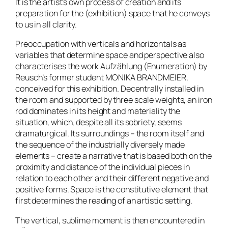
It is the artist’s own process of creation and its
preparation for the (exhibition) space that he conveys
to us in all clarity.
Preoccupation with verticals and horizontals as
variables that determine space and perspective also
characterises the work
Aufzählung (Enumeration)
by
Reusch’s former student MONIKA BRANDMEIER,
conceived for this exhibition. Decentrally installed in
the room and supported by three scale weights, an iron
rod dominates in its height and materiality the
situation, which, despite all its sobriety, seems
dramaturgical. Its surroundings – the room itself and
the sequence of the industrially diversely made
elements – create a narrative that is based both on the
proximity and distance of the individual pieces in
relation to each other and their different negative and
positive forms. Space is the constitutive element that
first determines the reading of an artistic setting.
The vertical, sublime moment is then encountered in