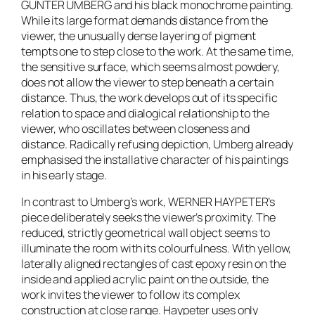
GÜNTER UMBERG and his black monochrome painting.
While its large format demands distance from the
viewer, the unusually dense layering of pigment
tempts one to step close to the work. At the same time,
the sensitive surface, which seems almost powdery,
does not allow the viewer to step beneath a certain
distance. Thus, the work develops out of its specific
relation to space and dialogical relationship to the
viewer, who oscillates between closeness and
distance. Radically refusing depiction, Umberg already
emphasised the installative character of his paintings
in his early stage.
In contrast to Umberg’s work, WERNER HAYPETER’s
piece deliberately seeks the viewer’s proximity. The
reduced, strictly geometrical wall object seems to
illuminate the room with its colourfulness. With yellow,
laterally aligned rectangles of cast epoxy resin on the
inside and applied acrylic paint on the outside, the
work invites the viewer to follow its complex
construction at close range. Haypeter uses only