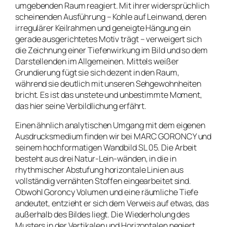
umgebenden Raum reagiert. Mit ihrer widersprüchlich
scheinenden Ausführung – Kohle auf Leinwand, deren
irregulärer Keilrahmen und geneigte Hängung ein
gerade ausgerichtetes Motiv trägt – verweigert sich
die Zeichnung einer Tiefenwirkung im Bild und so dem
Darstellenden im Allgemeinen. Mittels weißer
Grundierung fügt sie sich dezent in den Raum,
während sie deutlich mit unseren Sehgewohnheiten
bricht. Es ist das unstete und unbestimmte Moment,
das hier seine Verbildlichung erfährt.
Einen ähnlich analytischen Umgang mit dem eigenen
Ausdrucksmedium finden wir bei MARC GORONCY und
seinem hochformatigen Wandbild
SL 05
. Die Arbeit
besteht aus drei Natur-Lein-wänden, in die in
rhythmischer Abstufung horizontale Linien aus
vollständig vernähten Stoffen eingearbeitet sind.
Obwohl Goroncy Volumen und eine räumliche Tiefe
andeutet, entzieht er sich dem Verweis auf etwas, das
außerhalb des Bildes liegt. Die Wiederholung des
Musters in der Vertikalen und Horizontalen negiert