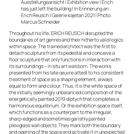
Ausstellungsansicht | Exhibition view | Erich
has just left the building | In Erinnerung an
Erich Reusch | Galerie kajetan 2021 | Photo:
Marcus Schneider
Throughout his life, ERICH REUSCH disrupted the
boundaries of art genres and their hitherto valid logics
within space. The trained architect was the first to
detach sculpture from its pedestal and conceive a
floor sculpture that only functions in interaction with
its surroundings – in situ art was born. The works
presented from his late œuvre attest to his consistent
treatment of space as a shaping element, always
equal to form and colour. Thus, it is the white space of
the initially seemingly unbalanced composition of the
energetically painted 2019 diptych that completes a
harmonious equilibrium. Or the exhibition space itself,
which functions as a counterpart to the irregular,
sharp-edged and sometimes garishly painted
plexiglass wall objects. They mark both the boundary
and opening of the space and activate it in unexpected