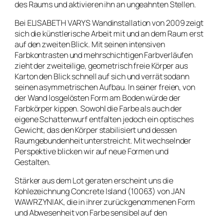
des Raums und aktivieren ihn an ungeahnten Stellen.
Bei ELISABETH VARYS Wandinstallation von 2009 zeigt
sich die künstlerische Arbeit mit und an dem Raum erst
auf den zweiten Blick. Mit seinen intensiven
Farbkontrasten und mehrschichtigen Farbverläufen
zieht der zweiteilige, geometrisch freie Körper aus
Karton den Blick schnell auf sich und verrät sodann
seinen asymmetrischen Aufbau. In seiner freien, von
der Wand losgelösten Form am Boden würde der
Farbkörper kippen. Sowohl die Farbe als auch der
eigene Schattenwurf entfalten jedoch ein optisches
Gewicht, das den Körper stabilisiert und dessen
Raumgebundenheit unterstreicht. Mit wechselnder
Perspektive blicken wir auf neue Formen und
Gestalten.
Stärker aus dem Lot geraten erscheint uns die
Kohlezeichnung
Concrete Island
(10063) von JAN
WAWRZYNIAK, die in ihrer zurückgenommenen Form
und Abwesenheit von Farbe sensibel auf den