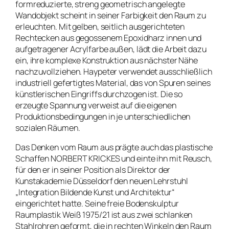
formreduzierte, streng geometrisch angelegte
Wandobjekt scheint in seiner Farbigkeit den Raum zu
erleuchten. Mit gelben, seitlich ausgerichteten
Rechtecken aus gegossenem Epoxidharz innen und
aufgetragener Acrylfarbe außen, lädt die Arbeit dazu
ein, ihre komplexe Konstruktion aus nächster Nähe
nachzuvollziehen. Haypeter verwendet ausschließlich
industriell gefertigtes Material, das von Spuren seines
künstlerischen Eingriffs durchzogen ist. Die so
erzeugte Spannung verweist auf die eigenen
Produktionsbedingungen in je unterschiedlichen
sozialen Räumen.
Das Denken vom Raum aus prägte auch das plastische
Schaffen NORBERT KRICKES und einte ihn mit Reusch,
für den er in seiner Position als Direktor der
Kunstakademie Düsseldorf den neuen Lehrstuhl
„Integration Bildende Kunst und Architektur“
eingerichtet hatte. Seine freie Bodenskulptur
Raumplastik Weiß 1975/21
ist aus zwei schlanken
Stahlrohren geformt, die in rechten Winkeln den Raum