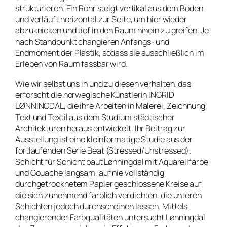
strukturieren. Ein Rohr steigt vertikal aus dem Boden
und verläuft horizontal zur Seite, um hier wieder
abzuknicken und tief in den Raum hinein zu greifen. Je
nach Standpunkt changieren Anfangs- und
Endmoment der Plastik, sodass sie ausschließlich im
Erleben von Raum fassbar wird.
Wie wir selbst uns in und zu diesen verhalten, das
erforscht die norwegische Künstlerin INGRID
LØNNINGDAL, die ihre Arbeiten in Malerei, Zeichnung,
Text und Textil aus dem Studium städtischer
Architekturen heraus entwickelt. Ihr Beitrag zur
Ausstellung ist eine kleinformatige Studie aus der
fortlaufenden Serie
Beat (Stressed/Unstressed).
Schicht für Schicht baut Lønningdal mit Aquarellfarbe
und Gouache langsam, auf nie vollständig
durchgetrocknetem Papier geschlossene Kreise auf,
die sich zunehmend farblich verdichten, die unteren
Schichten jedoch durchscheinen lassen. Mittels
changierender Farbqualitäten untersucht Lønningdal