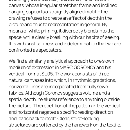
canvas, whose irregular stretcher frame and inclined
hanging supports a straightly aligned motif – the
drawing refuses to create an effect of depth in the
picture and thus to representation in general. By
means of white priming, it discreetly blends into the
space, while clearly breaking with our habits of seeing.
It is with unsteadiness and indetermination that we are
confronted as spectators.
We find a similarly analytical approach to one’s own
medium of expression in MARC GORONCY and his
vertical-format
SL 05
. The work consists of three
natural canvases into which, in rhythmic gradations,
horizontal lines are incorporated from fully sewn
fabrics. Although Goroncy suggests volume and a
spatial depth, he eludes reference to anything outside
the picture. The repetition of the pattern in the vertical
and horizontal negates a specific reading direction
and leads back to itself. Clear, strict-looking
structures are softened by the handwork on the textile.