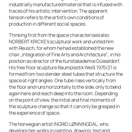
industrially manufactured material that is infused with
traces of his artistic intervention. The apparent
tension refers to the artist’s own conditions of
production in different social spaces.
Thinking first from the space characterised also
NORBERT KRICKE’s sculptural work and united him
with Reusch, for whom he had established the new
chair „Integration of Fine Arts and Architecture“, in his
position as director of the Kunstakademie Düsseldorf.
His free floor sculpture
Raumplastik Weiß 1975/21
is
formed from two slender steel tubes that structure the
space at right angles. One tube rises vertically from
the floor and runs horizontally to the side, only to bend
again here and reach deep into the room. Depending
on the point of view, the initial and final moments of
the sculpture change so that it can only be grasped in
the experience of space.
The Norwegian artist INGRID LØNNINGDAL, who
develops her works in painting, drawing, text and