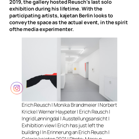
2019, the gallery hosted Reusch’s last solo
exhibition during his lifetime. With the
participating artists, kajetan Berlin looks to
convey the space as the actual event, in the spirit
ofthe media experimenter.
Erich Reusch | Monika Brandmeier | Norbert
Kricke | Werner Haypeter | Erich Reusch |
Ingrid Lønningdal | Ausstellungsansicht |
Exhibition view | Erich has just left the
building | In Erinnerung an Erich Reusch |