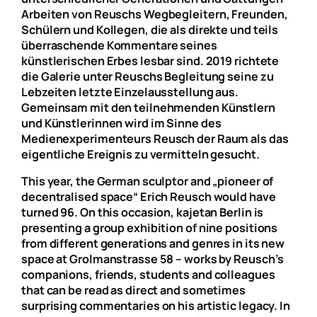
Arbeiten von Reuschs Wegbegleitern, Freunden,
Schülern und Kollegen, die als direkte und teils
überraschende Kommentare seines
künstlerischen Erbes lesbar sind. 2019 richtete
die Galerie unter Reuschs Begleitung seine zu
Lebzeiten letzte Einzelausstellung aus.
Gemeinsam mit den teilnehmenden Künstlern
und Künstlerinnen wird im Sinne des
Medienexperimenteurs Reusch der Raum als das
eigentliche Ereignis zu vermitteln gesucht.
This year, the German sculptor and „pioneer of
decentralised space“ Erich Reusch would have
turned 96. On this occasion, kajetan Berlin is
presenting a group exhibition of nine positions
from different generations and genres in its new
space at Grolmanstrasse 58 – works by Reusch’s
companions, friends, students and colleagues
that can be read as direct and sometimes
surprising commentaries on his artistic legacy. In