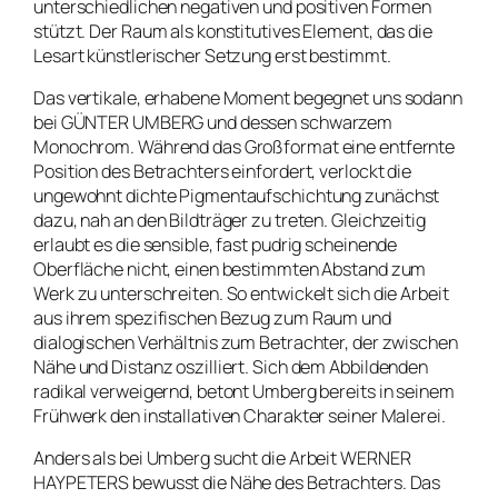
unterschiedlichen negativen und positiven Formen
stützt. Der Raum als konstitutives Element, das die
Lesart künstlerischer Setzung erst bestimmt.
Das vertikale, erhabene Moment begegnet uns sodann
bei GÜNTER UMBERG und dessen schwarzem
Monochrom. Während das Großformat eine entfernte
Position des Betrachters einfordert, verlockt die
ungewohnt dichte Pigmentaufschichtung zunächst
dazu, nah an den Bildträger zu treten. Gleichzeitig
erlaubt es die sensible, fast pudrig scheinende
Oberfläche nicht, einen bestimmten Abstand zum
Werk zu unterschreiten. So entwickelt sich die Arbeit
aus ihrem spezifischen Bezug zum Raum und
dialogischen Verhältnis zum Betrachter, der zwischen
Nähe und Distanz oszilliert. Sich dem Abbildenden
radikal verweigernd, betont Umberg bereits in seinem
Frühwerk den installativen Charakter seiner Malerei.
Anders als bei Umberg sucht die Arbeit WERNER
HAYPETERS bewusst die Nähe des Betrachters. Das