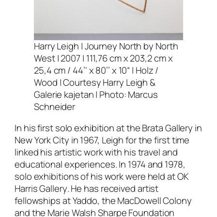
Harry Leigh |
Journey North by North
West
| 2007 | 111,76 cm x 203,2 cm x
25,4 cm / 44’‘ x 80’’ x 10“ | Holz /
Wood | Courtesy Harry Leigh &
Galerie kajetan | Photo: Marcus
Schneider
In his first solo exhibition at the
Brata Gallery
in
New York City in 1967, Leigh for the first time
linked his artistic work with his travel and
educational experiences. In 1974 and 1978,
solo exhibitions of his work were held at
OK
Harris Gallery
. He has received artist
fellowships at
Yaddo
, the
MacDowell Colony
and the
Marie Walsh Sharpe Foundation