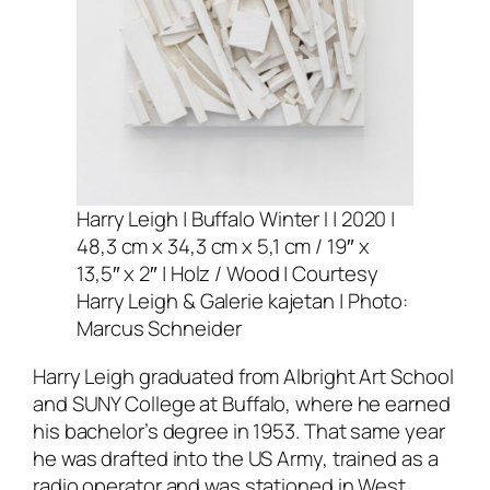
Harry Leigh |
Buffalo Winter I
| 2020 |
48,3 cm x 34,3 cm x 5,1 cm / 19″ x
13,5″ x 2″ | Holz / Wood | Courtesy
Harry Leigh & Galerie kajetan | Photo:
Marcus Schneider
Harry Leigh graduated from
Albright Art School
and
SUNY College
at Buffalo, where he earned
his bachelor’s degree in 1953. That same year
he was drafted into the US Army, trained as a
radio operator and was stationed in West