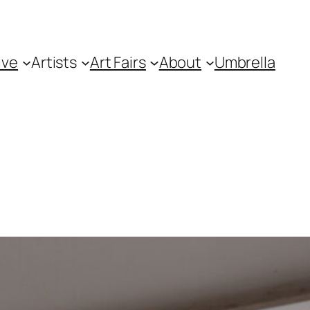
ive
Artists
Art Fairs
About
Umbrella