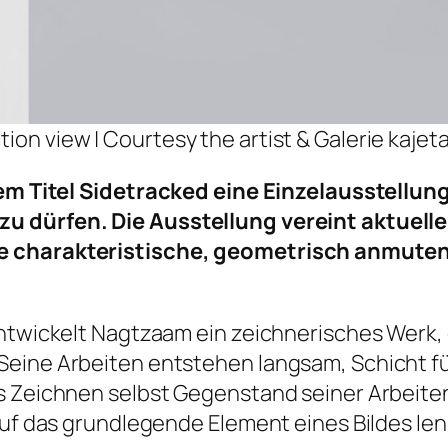
ition view | Courtesy the artist & Galerie kaje
em Titel
Sidetracked
eine Einzelausstellun
zu dürfen. Die Ausstellung vereint aktuel
ne charakteristische, geometrisch anmut
entwickelt Nagtzaam ein zeichnerisches Werk
eine Arbeiten entstehen langsam, Schicht fü
s Zeichnen selbst Gegenstand seiner Arbeiten
uf das grundlegende Element eines Bildes lenkt