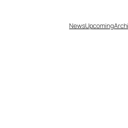
News
Upcoming
Arch