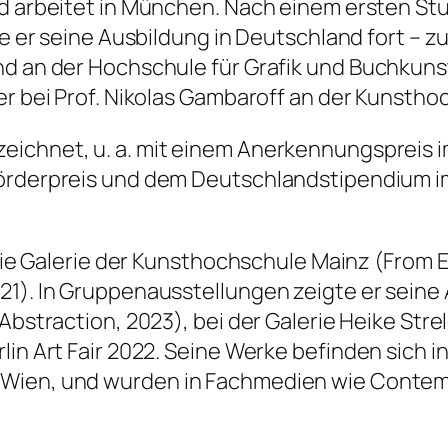
nd arbeitet in München. Nach einem ersten St
te er seine Ausbildung in Deutschland fort – 
d an der Hochschule für Graﬁk und Buchkunst 
er bei Prof. Nikolas Gambaroff an der Kunsth
eichnet, u. a. mit einem Anerkennungspreis
örderpreis und dem Deutschlandstipendium im 
n die Galerie der Kunsthochschule Mainz (From
). In Gruppenausstellungen zeigte er seine Ar
bstraction, 2023), bei der Galerie Heike Strel
lin Art Fair 2022. Seine Werke beﬁnden sich 
ien, und wurden in Fachmedien wie Contempo