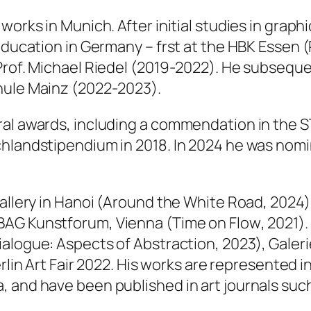
orks in Munich. After initial studies in graph
education in Germany – frst at the HBK Essen 
Prof. Michael Riedel (2019-2022). He subseque
hule Mainz (2022-2023).
ral awards, including a commendation in the 
hlandstipendium in 2018. In 2024 he was nomi
llery in Hanoi (
Around the White Road
, 2024
BAG Kunstforum, Vienna (
Time on Flow
, 2021)
ialogue: Aspects of Abstraction
, 2023), Galer
rlin Art Fair 2022. His works are represented i
 and have been published in art journals suc