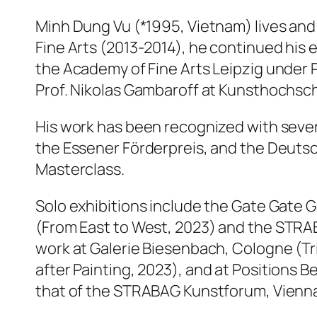
Minh Dung Vu (*1995, Vietnam) lives and w
Fine Arts (2013-2014), he continued his 
the Academy of Fine Arts Leipzig under 
Prof. Nikolas Gambaroff at Kunsthochsc
His work has been recognized with seve
the Essener Förderpreis, and the Deutsc
Masterclass.
Solo exhibitions include the Gate Gate Ga
(
From East to West
, 2023) and the STRA
work at Galerie Biesenbach, Cologne (
Tr
after Painting
, 2023), and at Positions Be
that of the STRABAG Kunstforum, Vienna,