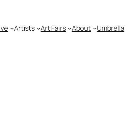
ive
Artists
Art Fairs
About
Umbrella