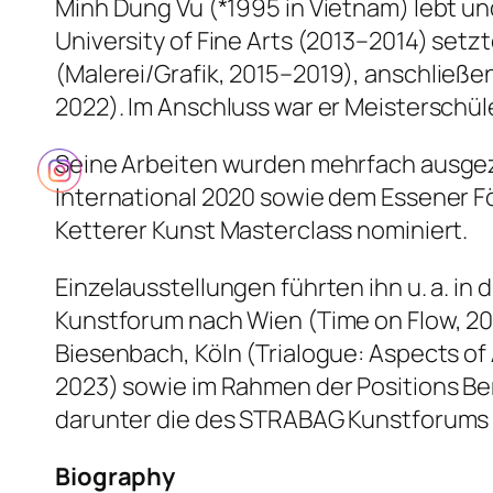
Minh Dung Vu (*1995 in Vietnam) lebt u
University of Fine Arts (2013–2014) setz
(Malerei/Graﬁk, 2015–2019), anschließen
2022). Im Anschluss war er Meisterschül
Seine Arbeiten wurden mehrfach ausgez
International 2020 sowie dem Essener F
Ketterer Kunst Masterclass nominiert.
Einzelausstellungen führten ihn u. a. i
Kunstforum nach Wien (Time on Flow, 2021
Biesenbach, Köln (Trialogue: Aspects of A
2023) sowie im Rahmen der Positions Ber
darunter die des STRABAG Kunstforums W
Biography